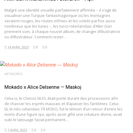
Malgré une identité visuelle parfaitement affirmée – il s’agit de
visualiser une Turquie fantasmagorique où les montagnes
seraient rouges, les routes infinies et les soleils parfois aussi
nombreux que les lunes –, les turco-néerlandais d’Altın Gün
prennent soin, à chaque nouvel album, de changer d’illustratrice
ou d’illustrateur. Comment rester…
14 AVRIL 2023
0
0
ARTWORKS
Mokado x Alice Delsenne — Maskoj
Celui-ci, le Chinois NUO, était porté durant des processions afin
de chasser les esprits mauvais et d’apaiser les fantômes. Celui-
là, le néo-zélandais TĀ MOKO, fut le témoin d’un retour d’entre les
morts d’une figure qui, après avoir giflé une créature divine, avait
subi le tatouage facial permanent…
7 AVRIL 2023
0
0