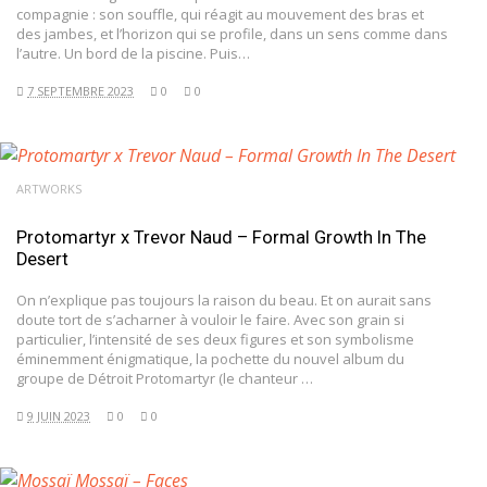
compagnie : son souffle, qui réagit au mouvement des bras et
des jambes, et l’horizon qui se profile, dans un sens comme dans
l’autre. Un bord de la piscine. Puis…
7 SEPTEMBRE 2023
0
0
ARTWORKS
Protomartyr x Trevor Naud – Formal Growth In The
Desert
On n’explique pas toujours la raison du beau. Et on aurait sans
doute tort de s’acharner à vouloir le faire. Avec son grain si
particulier, l’intensité de ses deux figures et son symbolisme
éminemment énigmatique, la pochette du nouvel album du
groupe de Détroit Protomartyr (le chanteur …
9 JUIN 2023
0
0