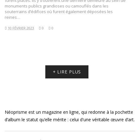
furent placés. Ils y trouvèrent une dernière demeure au sein de
monuments publics grandioses ou camouflés dans les
souterrains d’édifices où furent également déposées les
reines…
10 FÉVRIER 2023
0
0
+ LIRE PLUS
Néoprisme est un magazine en ligne, qui redonne à la pochette
d’album le statut qu’elle mérite : celui d'une véritable œuvre d’art.