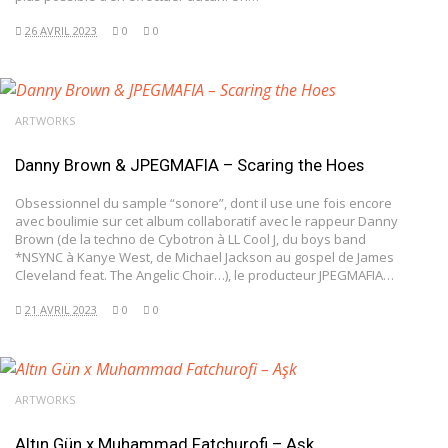
26 AVRIL 2023
0
0
ARTWORKS
Danny Brown & JPEGMAFIA – Scaring the Hoes
Obsessionnel du sample “sonore”, dont il use une fois encore
avec boulimie sur cet album collaboratif avec le rappeur Danny
Brown (de la techno de Cybotron à LL Cool J, du boys band
*NSYNC à Kanye West, de Michael Jackson au gospel de James
Cleveland feat. The Angelic Choir…), le producteur JPEGMAFIA…
21 AVRIL 2023
0
0
ARTWORKS
Altın Gün x Muhammad Fatchurofi – Aşk