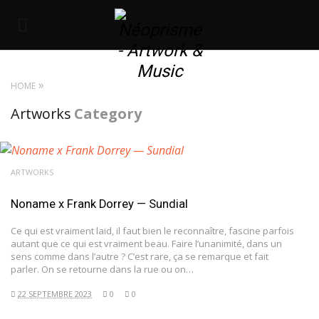
HOME
Artworks
Category
ARTWORKS
Noname x Frank Dorrey — Sundial
Ce qui est vraiment laid, il faut bien le reconnaître, fascine parfois
autant que ce qui est vraiment beau. Faire l’unanimité, dans un
sens comme dans l’autre ? C’est rare, ça se remarque et fait
parler. On se retourne dans la rue ou on…
22 SEPTEMBRE 2023
0
0