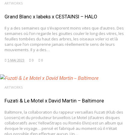
ARTWORKS
Grand Blanc x labeks x CESTAINSI – HALO
Il y a des semaines qui s’évaporent moins vites que d’autres. Des
semaines où l’on regarde les gouttes couler le long des vitres, les
feuilles tombées du haut des arbres, les oiseaux voler ici et là
sans que l’on comprenne jamais réellement le sens de leurs
mouvements. Il y a des…
5 MAI 2023
0
0
ARTWORKS
Fuzati & Le Motel x David Martin – Baltimore
Baltimore, la collaboration du rappeur versaillais Fuzati (Klub des
Loosers) et du producteur bruxellois Le Motel (d’autres disques
collaboratifs avec YellowStraps ou Roméo Elvis) est un album qui
évoque le voyage… pensé et fabriqué au moment où il n’était
plus possible d’en effectuer aucun. Un…