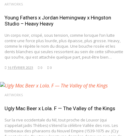
ARTWORKS
Young Fathers x Jordan Hemingway x Hingston
Studio – Heavy Heavy
Un corps noir, crispé, sous tension, comme lorsque l’on lutte
contre une force plus lourde, plus épaisse, plus grosse. Heavy,
comme le répète le nom du disque. Une bouche rosée et les
dents blanches qui seules ressortent au sein de cette silhouette
qui soufre, qui est attachée quelque part, peut-être bien…
16 FÉVRIER 2023
0
0
ARTWORKS
Ugly Mac Beer x Lola. F — The Valley of the Kings
Sur la rive occidentale du Nil, tout proche de Louxor (qui
s’appelait jadis Thèbes) s’étend la célèbre Vallée des rois. Les
tombeaux des pharaons du Nouvel Empire (1539-1075 av. JC) y