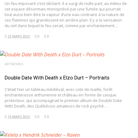
Un feu imposant s’est déclaré. Il a surgi de nulle part, au milieu de
cet espace désormais monopolisé par une fumée qui pourrait
tout aussi bien être la vapeur d’une eau contraire à la nature de
ces flammes qui grandissent en arrière-plan. Il y a la sensation
du ciel dans lequel le feu serait, comme par enchantement…
23 MARS 2023
0
0
ARTWORKS
Double Date With Death x Elzo Durt – Portraits
C’était hier un tableau médiéval, avec cote de maille, forêt
enchanteresse arthurienne et château en forme de casque
protecteur, qui accompagnait le premier album de Double Date
With Death, des Québécois amateurs de rock psyché…
16 MARS 2023
0
0