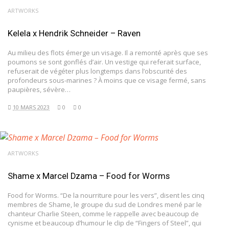
ARTWORKS
Kelela x Hendrik Schneider – Raven
Au milieu des flots émerge un visage. Il a remonté après que ses
poumons se sont gonflés d’air. Un vestige qui referait surface,
refuserait de végéter plus longtemps dans l’obscurité des
profondeurs sous-marines ? À moins que ce visage fermé, sans
paupières, sévère…
10 MARS 2023
0
0
ARTWORKS
Shame x Marcel Dzama – Food for Worms
Food for Worms. “De la nourriture pour les vers”, disent les cinq
membres de Shame, le groupe du sud de Londres mené par le
chanteur Charlie Steen, comme le rappelle avec beaucoup de
cynisme et beaucoup d’humour le clip de “Fingers of Steel”, qui