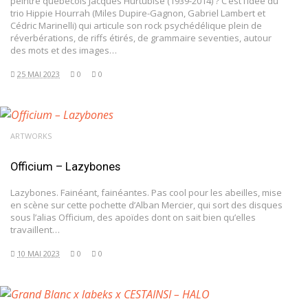
peintre québécois Jacques Hurtubise (1939-2014) ? C’est l’idée du
trio Hippie Hourrah (Miles Dupire-Gagnon, Gabriel Lambert et
Cédric Marinelli) qui articule son rock psychédélique plein de
réverbérations, de riffs étirés, de grammaire seventies, autour
des mots et des images…
25 MAI 2023
0
0
ARTWORKS
Officium – Lazybones
Lazybones. Fainéant, fainéantes. Pas cool pour les abeilles, mise
en scène sur cette pochette d’Alban Mercier, qui sort des disques
sous l’alias Officium, des apoïdes dont on sait bien qu’elles
travaillent…
10 MAI 2023
0
0