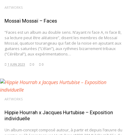
ARTWORKS
Mossaï Mossaï – Faces
“Faces est un album au double sens. N’ayant ni face A, ni face B,
sa lecture peut être aléatoire”, disent les membres de Mossaï
Mossaï, quatuor tourangeau qui fait de la noise en ajoutant aux
guitares saturées (“L’élan”), aux rythmes bizarrement tribaux
(“Cérébral”), aux expérimentations…
1 JUIN 2023
0
0
ARTWORKS
Hippie Hourrah x Jacques Hurtubise – Exposition
individuelle
Un album-concept composé autour, à partir et depuis l’œuvre du