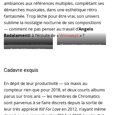
ambiances aux références multiples, complétant ses
démarches musicales, dans une esthétique rétro
fantasmée. Trop léché pour être vrai, son univers
sublime la nostalgie nocturne de ses compositions
— comment ne pas penser au travail d’
Angelo
Badalamenti
à l’écoute de «
Winswept
» ?
Johnny Jewel – Digital Rain
Chromatics x Johnny Jewel –
Twisted Wires x Johnny
(2018)
Night Drive
Jewel ‎– Half Lives
Cadavre exquis
En dépit de leur productivité — six maxis au
compteur rien que pour 2018, et deux courts albums
parus sur trois ans — les membres de Chromatics
sont parvenus à se faire discrets depuis la sortie de
leur très apprécié
Kill For Love
en 2012, n’ayant même