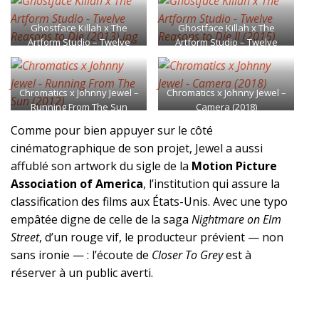
Ghostface Killah x The
Ghostface Killah x The
Artform Studio – Twelve
Artform Studio – Twelve
Reasons to Die (2013).jpg
Reasons to Die II (2015)
Chromatics x Johnny Jewel –
Chromatics x Johnny Jewel –
Running From The Sun
Camera (2018)
(2012)
Comme pour bien appuyer sur le côté
cinématographique de son projet, Jewel a aussi
affublé son artwork du sigle de la
Motion Picture
Association of America
, l’institution qui assure la
classification des films aux États-Unis. Avec une typo
empâtée digne de celle de la saga
Nightmare on Elm
Street
, d’un rouge vif, le producteur prévient — non
sans ironie — : l’écoute de
Closer To Grey
est à
réserver à un public averti.