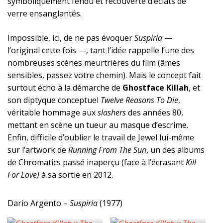
symboliquement fendu et recouverte d’éclats de
verre ensanglantés.
Impossible, ici, de ne pas évoquer
Suspiria
—
l’original cette fois —, tant l’idée rappelle l’une des
nombreuses scènes meurtrières du film (âmes
sensibles, passez votre chemin). Mais le concept fait
surtout écho à la démarche de
Ghostface Killah
, et
son diptyque conceptuel
Twelve Reasons To Die
,
véritable hommage aux
slashers
des années 80,
mettant en scène un tueur au masque d’escrime.
Enfin, difficile d’oublier le travail de Jewel lui-même
sur l’artwork de
Running From The Sun
, un des albums
de Chromatics passé inaperçu (face à l’écrasant
Kill
For Love)
à sa sortie en 2012.
Dario Argento –
Suspiria
(1977)