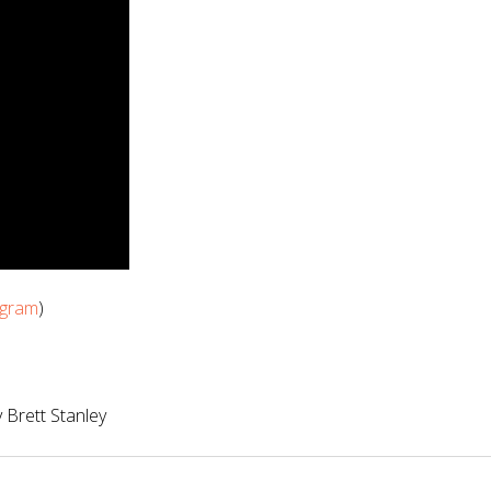
agram
)
y Brett Stanley