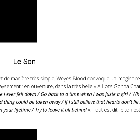
Le Son
, et de manière très simple, Weyes Blood convoque un imaginaire
paysement : en ouverture, dans la très belle « A Lot’s Gonna Chan
e I ever fell down / Go back to a time when I was juste a girl / Wh
ng could be taken away / If I still believe that hearts don’t lie 
 your lifetime / Try to leave it all behind
». Tout est dit, le ton est