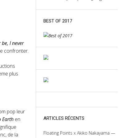
BEST OF 2017
 be, I never
se confronter.
uctions
hème plus
room pop leur
ARTICLES RÉCENTS
o Earth
en
gnifique
Floating Points x Akiko Nakayama —
nc, de la