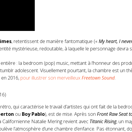
rimes
, retentissent de manière fantomatique («
My heart, I never
ntité mystérieuse, redoutable, à laquelle le personnage devra 
t entière : la bedroom (pop) music, mettant à l’honneur des prod
un tumblr adolescent. Visuellement pourtant, la chambre est un t
e
en 2016,
pour illustrer son merveilleux
Freetown Sound
.
16)
e rétro, qui caractérise le travail d’artistes qui ont fait de la bed
perton
ou
Boy Pablo
), est de mise. Après son
Front Raw Seat t
la Californienne Natalie Mering revient avec
Titanic Rising
, un ma
 soulève l’atmosphère d’une chambre d’enfance. Pas étonnant, do