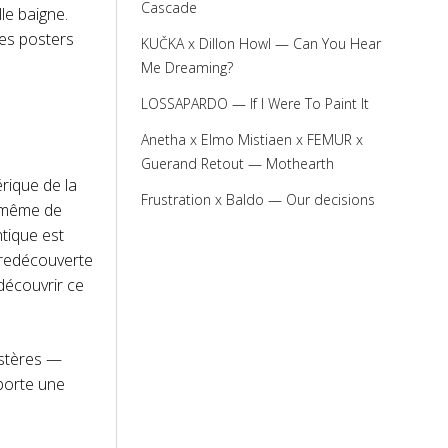
Cascade
le baigne.
les posters
KUČKA x Dillon Howl — Can You Hear
Me Dreaming?
LOSSAPARDO — If I Were To Paint It
Anetha x Elmo Mistiaen x FEMUR x
Guerand Retout — Mothearth
érique de la
Frustration x Baldo — Our decisions
e même de
ntique est
a redécouverte
edécouvrir ce
ystères —
pporte une