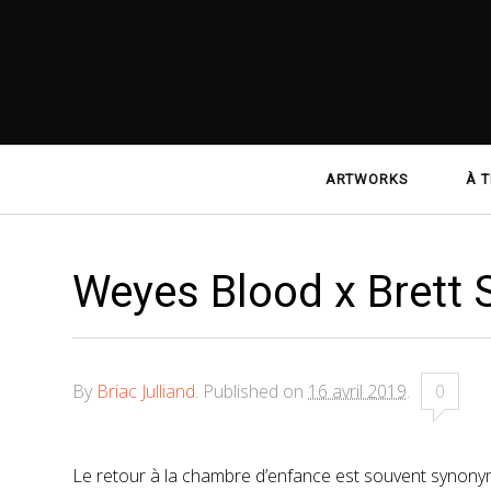
Navigation
ARTWORKS
À T
principale
Weyes Blood x Brett S
By
Briac Julliand
.
Published on
16 avril 2019
.
0
Le retour à la chambre d’enfance est souvent synonym