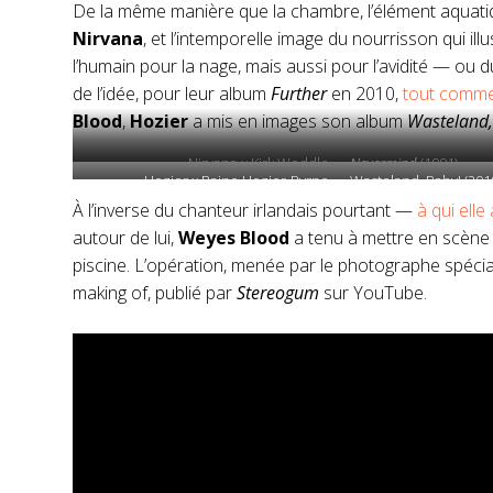
De la même manière que la chambre, l’élément aquatiqu
Nirvana
, et l’intemporelle image du nourrisson qui ill
l’humain pour la nage, mais aussi pour l’avidité — ou du
de l’idée, pour leur album
Further
en 2010,
tout comm
Blood
,
Hozier
a mis en images son album
Wasteland,
Nirvana x Kirk Weddle —
Nevermind
(1991)
Hozier x Raine Hozier-Byrne — Wasteland, Baby! (201
À l’inverse du chanteur irlandais pourtant —
à qui elle
autour de lui,
Weyes Blood
a tenu à mettre en scène
piscine. L’opération, menée par le photographe spéci
making of, publié par
Stereogum
sur YouTube.