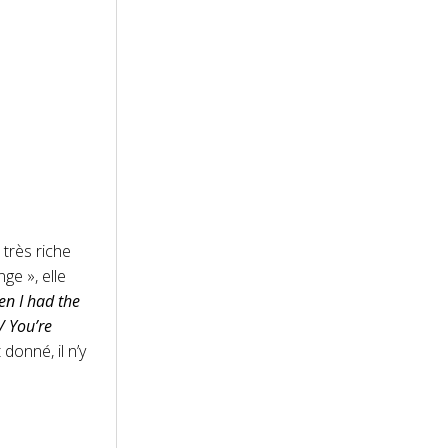
 très riche
ge », elle
en I had the
/ You’re
 donné, il n’y