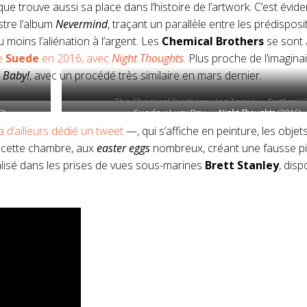
e trouve aussi sa place dans l’histoire de l’artwork. C’est évi
ustre l’album
Nevermind
, traçant un parallèle entre les prédisposi
 moins l’aliénation à l’argent. Les
Chemical Brothers
se sont 
e
Suede
en 2016, avec
Night Thoughts
. Plus proche de l’imagina
 Baby!
, avec un procédé très similaire en mars dernier.
The Chemical Brothers x Joz Tozer —
Further
(2
9)
Suede x Lucy Ray —
Night Thoughts
(2016)
 a d’ailleurs dédié un tweet
—, qui s’affiche en peinture, les objets
 cette chambre, aux
easter eggs
nombreux, créant une fausse p
alisé dans les prises de vues sous-marines
Brett Stanley
, dis