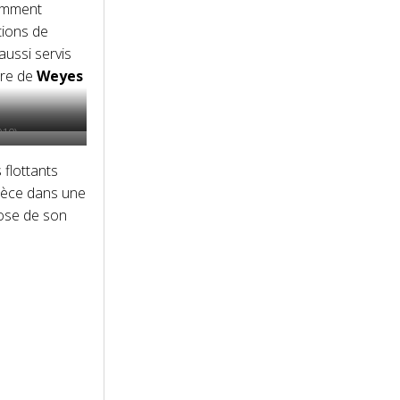
demment
tions de
aussi servis
ire de
Weyes
010)
 flottants
ièce dans une
pose de son