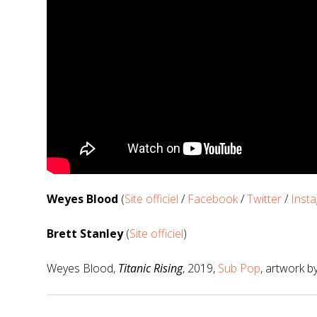
Weyes Blood
(
Site officiel
/
Facebook
/
Twitter
/
Inst
Brett Stanley
(
Site officiel
)
Weyes Blood,
Titanic Rising
, 2019,
Sub Pop
, artwork b