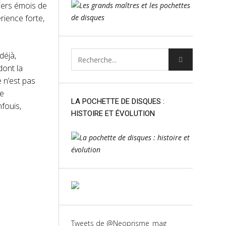
miers émois de
rience forte,
déjà,
ont la
 n’est pas
le
LA POCHETTE DE DISQUES :
fouis,
HISTOIRE ET ÉVOLUTION
Tweets de @Neoprisme_mag