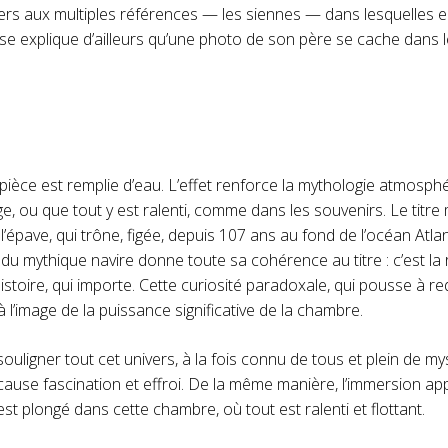
s aux multiples références — les siennes — dans lesquelles el
use explique d’ailleurs qu’une photo de son père se cache dans 
a pièce est remplie d’eau. L’effet renforce la mythologie atmosph
, ou que tout y est ralenti, comme dans les souvenirs. Le titr
 l’épave, qui trône, figée, depuis 107 ans au fond de l’océan Atla
 du mythique navire donne toute sa cohérence au titre : c’est l
histoire, qui importe. Cette curiosité paradoxale, qui pousse à r
 l’image de la puissance significative de la chambre.
ouligner tout cet univers, à la fois connu de tous et plein de m
 cause fascination et effroi. De la même manière, l’immersion a
est plongé dans cette chambre, où tout est ralenti et flottant.