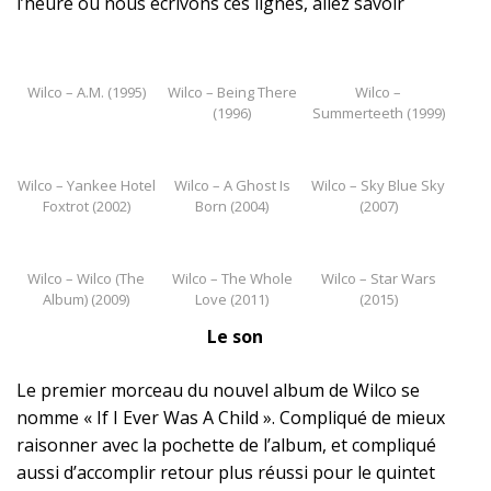
l’heure où nous écrivons ces lignes,
allez savoir
Wilco – A.M. (1995)
Wilco – Being There
Wilco –
(1996)
Summerteeth (1999)
Wilco – Yankee Hotel
Wilco – A Ghost Is
Wilco – Sky Blue Sky
Foxtrot (2002)
Born (2004)
(2007)
Wilco – Wilco (The
Wilco – The Whole
Wilco – Star Wars
Album) (2009)
Love (2011)
(2015)
Le son
Le premier morceau du nouvel album de Wilco se
nomme « If I Ever Was A Child ». Compliqué de mieux
raisonner avec la pochette de l’album, et compliqué
aussi d’accomplir retour plus réussi pour le quintet