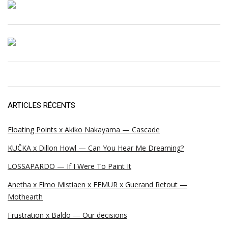
ARTICLES RÉCENTS
Floating Points x Akiko Nakayama — Cascade
KUČKA x Dillon Howl — Can You Hear Me Dreaming?
LOSSAPARDO — If I Were To Paint It
Anetha x Elmo Mistiaen x FEMUR x Guerand Retout —
Mothearth
Frustration x Baldo — Our decisions