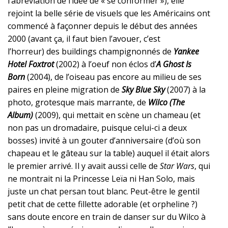
l’abréviation de l’idée de « se conformer »), elle
rejoint la belle série de visuels que les Américains ont
commencé à façonner depuis le début des années
2000 (avant ça, il faut bien l’avouer, c’est
l’horreur)
des buildings champignonnés de
Yankee
Hotel Foxtrot
(2002) à l’oeuf non éclos d’
A Ghost Is
Born
(2004), de l’oiseau pas encore au milieu de ses
paires en pleine migration de
Sky Blue Sky
(2007) à la
photo, grotesque mais marrante, de
Wilco (The
Album)
(2009), qui mettait en scène un chameau (et
non pas un dromadaire, puisque celui-ci a deux
bosses) invité à un gouter d’anniversaire (d’où son
chapeau et le gâteau sur la table) auquel il était alors
le premier arrivé. Il y avait aussi celle de
Star Wars
, qui
ne montrait ni la Princesse Leïa ni Han Solo, mais
juste un chat persan tout blanc. Peut-être le gentil
petit chat de cette fillette adorable (et orpheline ?)
sans doute encore en train de danser sur du Wilco à