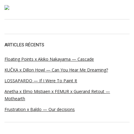
ARTICLES RÉCENTS
Floating Points x Akiko Nakayama — Cascade
KUČKA x Dillon Howl — Can You Hear Me Dreaming?
LOSSAPARDO — If I Were To Paint It
Anetha x Elmo Mistiaen x FEMUR x Guerand Retout —
Mothearth
Frustration x Baldo — Our decisions