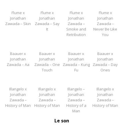
Flume x
Flume x
Flume x
Flume x
Jonathan
Jonathan
Jonathan
Jonathan
Zawada – Skin
Zawada – Say
Zawada –
Zawada –
It
Smoke and
Never Be Like
Retribution
You
Baauer x
Baauer x
Baauer x
Baauer x
Jonathan
Jonathan
Jonathan
Jonathan
Zawada – Aa
Zawada – One
Zawada – Kung
Zawada – Day
Touch
Fu
Ones
Illangelo x
Illangelo x
Illangelo –
Illangelo x
Jonathan
Jonathan
Jonathan
Jonathan
Zawada –
Zawada –
Zawada –
Zawada –
History of Man
History of Man
History of a
History of Man
Man
Le son