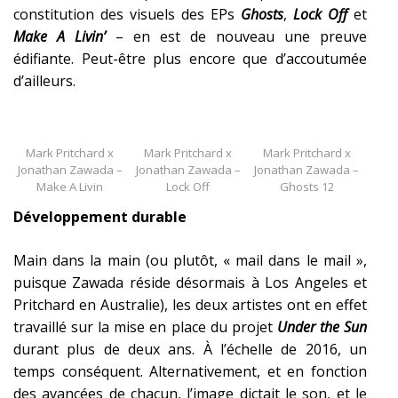
constitution des visuels des EPs
Ghosts
,
Lock Off
et
Make A Livin’
– en est de nouveau une preuve
édifiante. Peut-être plus encore que d’accoutumée
d’ailleurs.
Mark Pritchard x
Mark Pritchard x
Mark Pritchard x
Jonathan Zawada –
Jonathan Zawada –
Jonathan Zawada –
Make A Livin
Lock Off
Ghosts 12
Développement durable
Main dans la main (ou plutôt, « mail dans le mail »,
puisque Zawada réside désormais à Los Angeles et
Pritchard en Australie), les deux artistes ont en effet
travaillé sur la mise en place du projet
Under the Sun
durant plus de deux ans. À l’échelle de 2016, un
temps conséquent. Alternativement, et en fonction
des avancées de chacun, l’image dictait le son, et le