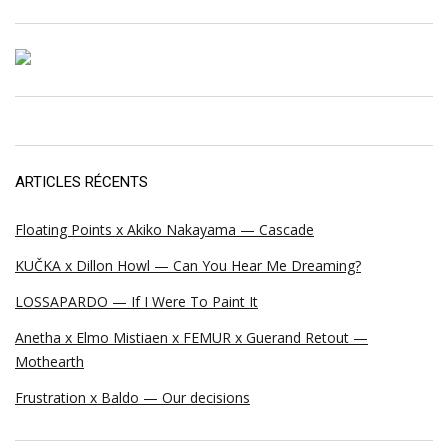
ARTICLES RÉCENTS
Floating Points x Akiko Nakayama — Cascade
KUČKA x Dillon Howl — Can You Hear Me Dreaming?
LOSSAPARDO — If I Were To Paint It
Anetha x Elmo Mistiaen x FEMUR x Guerand Retout —
Mothearth
Frustration x Baldo — Our decisions