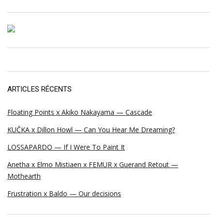
ARTICLES RÉCENTS
Floating Points x Akiko Nakayama — Cascade
KUČKA x Dillon Howl — Can You Hear Me Dreaming?
LOSSAPARDO — If I Were To Paint It
Anetha x Elmo Mistiaen x FEMUR x Guerand Retout —
Mothearth
Frustration x Baldo — Our decisions