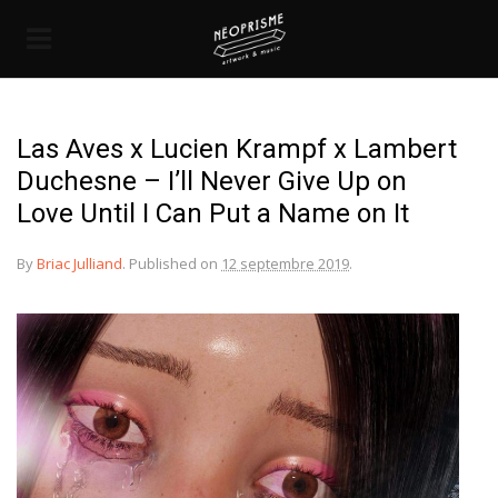
Las Aves x Lucien Krampf x Lambert
Duchesne – I’ll Never Give Up on
Love Until I Can Put a Name on It
By
Briac Julliand
.
Published on
12 septembre 2019
.