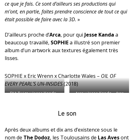
ce que je fais. Ce sont d’ailleurs ses productions qui
m’ont, en partie, faites prendre conscience de tout ce qui
était possible de faire avec la 3D.
»
D’ailleurs proche d’
Arca
, pour qui
Jesse Kanda
a
beaucoup travaillé,
SOPHIE
a illustré son premier
album d’un artwork aux textures également très
lisses.
SOPHIE x Eric Wrenn x Charlotte Wales –
OIL OF
EVERY PEARL’S UN-INSIDES
(2018)
FKA Twigs x Jesse Kanda –
Arca x Jesse Kanda –
Arca
LP1
(2014)
(2017)
Le son
Après deux albums et dix ans d’existence sous le
nom de
The Dodoz
, les Toulousains de
Las Aves
ont