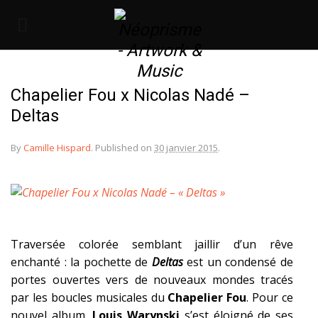
Chapelier Fou x Nicolas Nadé –
Deltas
By
Camille Hispard
.
Published on
30 janvier 2015
.
Traversée colorée semblant jaillir d’un rêve
enchanté : la pochette de
Deltas
est un condensé de
portes ouvertes vers de nouveaux mondes tracés
par les boucles musicales du
Chapelier Fou
. Pour ce
nouvel album,
Louis Warynski
s’est éloigné de ses