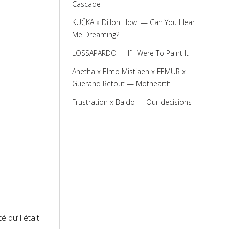
Cascade
KUČKA x Dillon Howl — Can You Hear
Me Dreaming?
LOSSAPARDO — If I Were To Paint It
Anetha x Elmo Mistiaen x FEMUR x
Guerand Retout — Mothearth
Frustration x Baldo — Our decisions
qu’il était