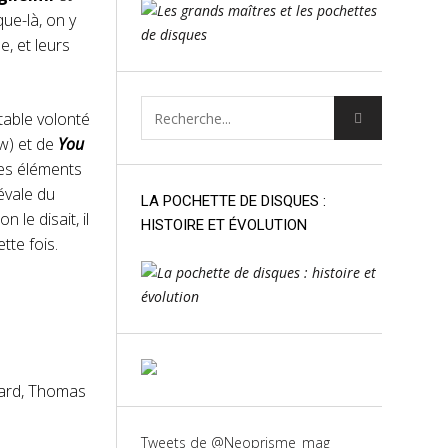
que-là, on y
e, et leurs
itable volonté
w) et de
You
des éléments
iévale du
LA POCHETTE DE DISQUES :
le disait, il
HISTOIRE ET ÉVOLUTION
tte fois.
llard, Thomas
Tweets de @Neoprisme_mag