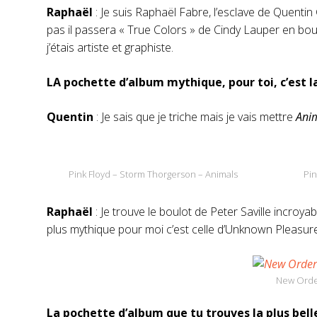
Raphaël
: Je suis Raphaël Fabre, l’esclave de Quentin G
pas il passera « True Colors » de Cindy Lauper en boucl
j’étais artiste et graphiste.
LA pochette d’album mythique, pour toi, c’est l
Quentin
: Je sais que je triche mais je vais mettre
Ani
Pink Floyd – Storm Thorgerson – Animals
Pin
Raphaël
: Je trouve le boulot de Peter Saville incroya
plus mythique pour moi c’est celle d’Unknown Pleasure
New Order
La pochette d’album que tu trouves la plus bell