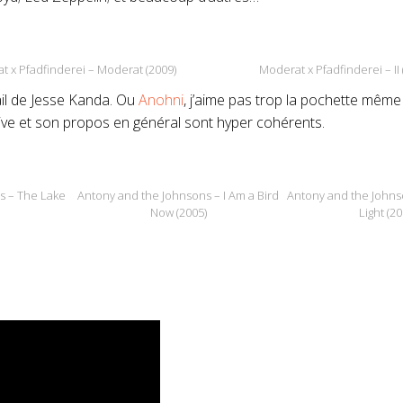
t x Pfadfinderei – Moderat (2009)
Moderat x Pfadfinderei – II 
ail de Jesse Kanda. Ou
Anohni
, j’aime pas trop la pochette même s
 live et son propos en général sont hyper cohérents.
s – The Lake
Antony and the Johnsons – I Am a Bird
Antony and the Johns
Now (2005)
Light (20