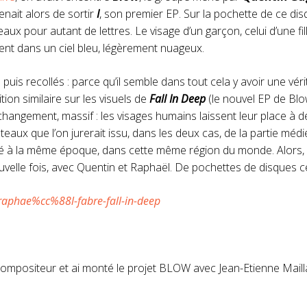
venait alors de sortir
I
, son premier EP. Sur la pochette de ce dis
 pour autant de lettres. Le visage d’un garçon, celui d’une fill
ient dans un ciel bleu, légèrement nuageux.
puis recollés : parce qu’il semble dans tout cela y avoir une vér
ion similaire sur les visuels de
Fall In Deep
(le nouvel EP de Blo
l changement, massif : les visages humains laissent leur place à 
teaux que l’on jurerait issu, dans les deux cas, de la partie méd
 à la même époque, dans cette même région du monde. Alors, on 
ouvelle fois, avec Quentin et Raphaël. De pochettes de disques ce
r/compositeur et ai monté le projet BLOW avec Jean-Etienne Mai