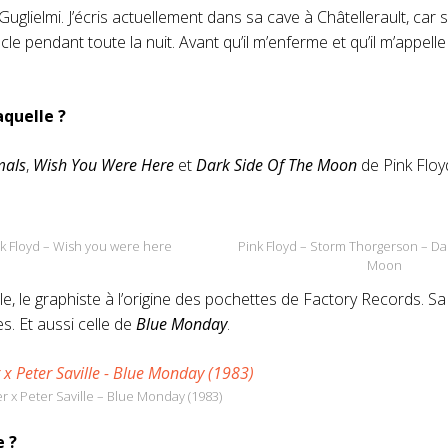
uglielmi. J’écris actuellement dans sa cave à Châtellerault, car si 
e pendant toute la nuit. Avant qu’il m’enferme et qu’il m’appell
aquelle ?
mals
,
Wish You Were Here
et
Dark Side Of The Moon
de Pink Floyd
k Floyd – Wish you were here
Pink Floyd – Storm Thorgerson – Da
Moon
ble, le graphiste à l’origine des pochettes de Factory Records. S
s. Et aussi celle de
Blue Monday
.
 x Peter Saville – Blue Monday (1983)
e ?