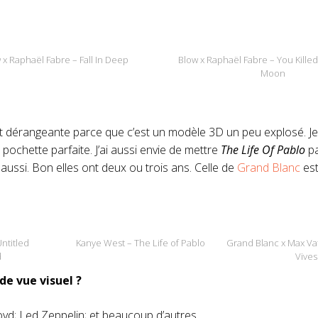
 x Raphaël Fabre – Fall In Deep
Blow x Raphaël Fabre – You Kill
Moon
me et dérangeante parce que c’est un modèle 3D un peu explosé. Je
 pochette parfaite. J’ai aussi envie de mettre
The Life Of Pablo
pa
ussi. Bon elles ont deux ou trois ans. Celle de
Grand Blanc
est
ntitled
Kanye West – The Life of Pablo
Grand Blanc x Max Vat
d
Vives
 de vue visuel ?
oyd; Led Zeppelin; et beaucoup d’autres…