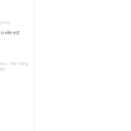
(2013)
i elle est
ons – The Crying
09)