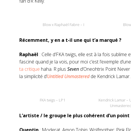
fan d’R Kelly.
Blow x Raphaël Fabre – I
Blow
Récemment, y en a t-il une qui t’a marqué ?
Raphaël
: Celle d’FKA twigs, elle est à la fois subli
fasciné quand je la vois, pour moi c’est l’exemple d’une
ta critique
haha. R plus
Seven
d’Oneohtrix Point Never a
la simplicité d’
Untitled Unmastered
de Kendrick Lamar.
FKA twigs – LP1
Kendrick Lamar – U
Unmastere
L’artiste / le groupe le plus cohérent d’un point
Quentin
: Moderat, Amon Tobin; Wolfmother; Pink Fl