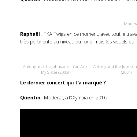
Modera
Raphaël
: FKA Twigs en ce moment, avec tout le trav
très pertinente au niveau du fond, mais les visuels du
Antony and the Johnsons – You Are
Antony and the Johnson
My Sister (2005)
(2004)
Le dernier concert qui t’a marqué ?
Quentin
: Moderat, à l’Olympia en 2016.