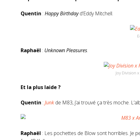
Quentin
:
Happy Birthday
d’Eddy Mitchell.
E
Raphaël
:
Unknown Pleasures
.
Joy Division 
Et la plus laide ?
Quentin
:
Junk
de M83, j’ai trouvé ça très moche. L’al
Raphaël
: Les pochettes de Blow sont horribles. Je pe