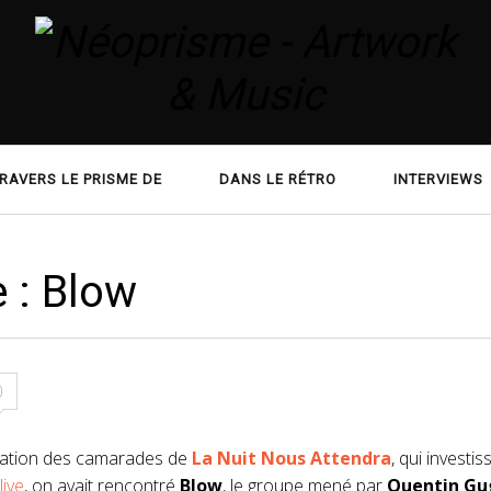
RAVERS LE PRISME DE
DANS LE RÉTRO
INTERVIEWS
e : Blow
0
nvitation des camarades de
La Nuit Nous Attendra
, qui investis
live
, on avait rencontré
Blow
, le groupe mené par
Quentin Gu