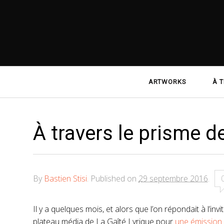
Navigation
ARTWORKS
À T
principale
À travers le prisme d
By
Bastien Stisi
.
Published on
29 septembre 2016
.
Il y a quelques mois, et alors que l’on répondait à l’i
plateau média de La Gaîté Lyrique pour
une émission 