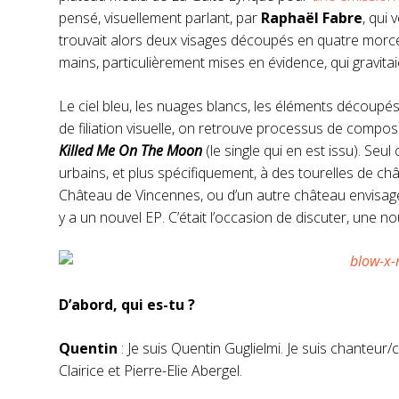
pensé, visuellement parlant, par
Raphaël Fabre
, qui 
trouvait alors deux visages découpés en quatre morceaux
mains, particulièrement mises en évidence, qui gravita
Le ciel bleu, les nuages blancs, les éléments découpés 
de filiation visuelle, on retrouve processus de composit
Killed Me On The Moon
(le single qui en est issu). Seu
urbains, et plus spécifiquement, à des tourelles de châ
Château de Vincennes, ou d’un autre château envisagé
y a un nouvel EP. C’était l’occasion de discuter, une n
D’abord, qui es-tu ?
Quentin
: Je suis Quentin Guglielmi. Je suis chanteu
Clairice et Pierre-Elie Abergel.