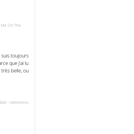
ed Me On The
 suis toujours
rce que j’ai lu
 très belle, ou
blé – Mémoires