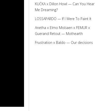
KUČKA x Dillon Howl — Can You Hear
Me Dreaming?
LOSSAPARDO — If I Were To Paint It
Anetha x Elmo Mistiaen x FEMUR x
Guerand Retout — Mothearth
Frustration x Baldo — Our decisions