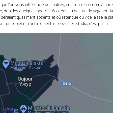
 que l’on vous différencie des autres, emprunte son nom à une v
que, dont les quelques photos récoltées au hasard de vagabonda
 seraient quasiment absents et où l’étendue du vide laisse la pl
 un projet majoritairement improvisé en studio, c’est parfait.