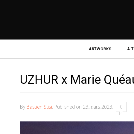
Navigation
ARTWORKS
À T
principale
UZHUR x Marie Quéau
By
Bastien Stisi
.
Published on
23 mars 2023
.
0