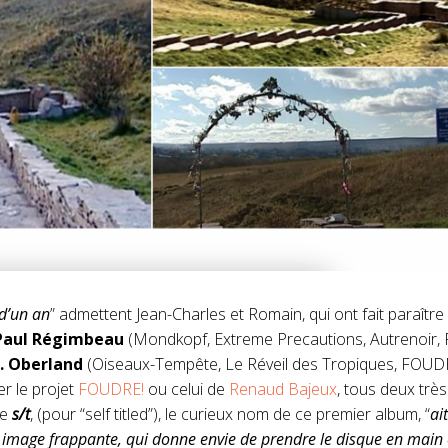
 d’un an
” admettent Jean-Charles et Romain, qui ont fait paraître
Paul Régimbeau
(Mondkopf, Extreme Precautions, Autrenoir,
D. Oberland
(Oiseaux-Tempête, Le Réveil des Tropiques, FOUDR
er le projet
FOUDRE!
ou celui de
Renaud Bajeux
, tous deux très
de
s/t
, (pour “self titled”), le curieux nom de ce premier album, “
ai
image frappante, qui donne envie de prendre le disque en main e