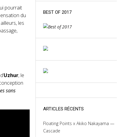
ui pourrait
BEST OF 2017
 sensation du
illeurs, les
 passage,
d’
Uzhur
, le
 conception
ues sans
ARTICLES RÉCENTS
Floating Points x Akiko Nakayama —
Cascade