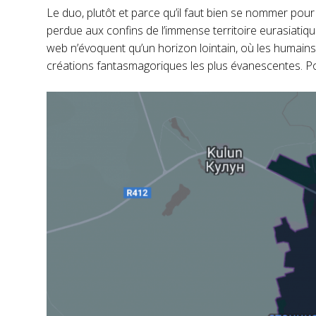
Le duo, plutôt et parce qu’il faut bien se nommer pour
perdue aux confins de l’immense territoire eurasiati
web n’évoquent qu’un horizon lointain, où les humains
créations fantasmagoriques les plus évanescentes. Pour