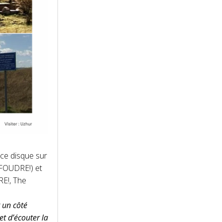
 ce disque sur
 FOUDRE!) et
E!, The
t un côté
t d’écouter la