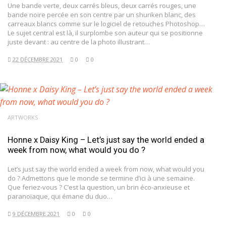
Une bande verte, deux carrés bleus, deux carrés rouges, une
bande noire percée en son centre par un shuriken blanc, des
carreaux blancs comme sur le logiciel de retouches Photoshop…
Le sujet central est là, il surplombe son auteur qui se positionne
juste devant : au centre de la photo illustrant…
22 DÉCEMBRE 2021
0
0
ARTWORKS
Honne x Daisy King – Let’s just say the world ended a
week from now, what would you do ?
Let’s just say the world ended a week from now, what would you
do ? Admettons que le monde se termine d’ici à une semaine.
Que feriez-vous ? C’est la question, un brin éco-anxieuse et
paranoïaque, qui émane du duo…
9 DÉCEMBRE 2021
0
0