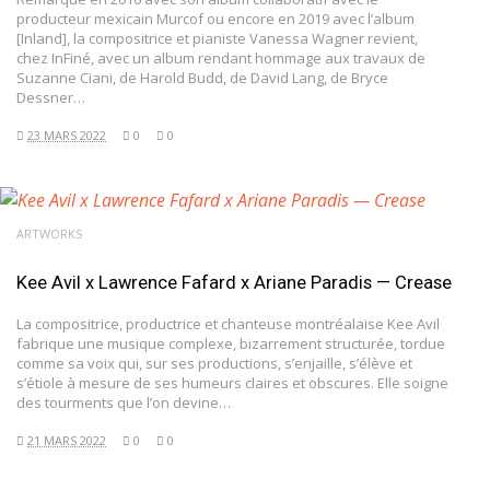
producteur mexicain Murcof ou encore en 2019 avec l’album
[Inland], la compositrice et pianiste Vanessa Wagner revient,
chez InFiné, avec un album rendant hommage aux travaux de
Suzanne Ciani, de Harold Budd, de David Lang, de Bryce
Dessner…
23 MARS 2022
0
0
ARTWORKS
Kee Avil x Lawrence Fafard x Ariane Paradis — Crease
La compositrice, productrice et chanteuse montréalaise Kee Avil
fabrique une musique complexe, bizarrement structurée, tordue
comme sa voix qui, sur ses productions, s’enjaille, s’élève et
s’étiole à mesure de ses humeurs claires et obscures. Elle soigne
des tourments que l’on devine…
21 MARS 2022
0
0