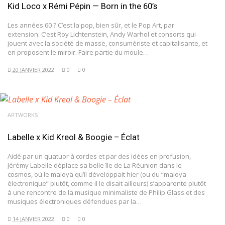
Kid Loco x Rémi Pépin — Born in the 60’s
Les années 60 ? C’est la pop, bien sûr, et le Pop Art, par
extension. C’est Roy Lichtenstein, Andy Warhol et consorts qui
jouent avec la société de masse, consumériste et capitalisante, et
en proposent le miroir. Faire partie du moule…
20 JANVIER 2022
0
0
ARTWORKS
Labelle x Kid Kreol & Boogie – Éclat
Aidé par un quatuor à cordes et par des idées en profusion,
Jérémy Labelle déplace sa belle île de La Réunion dans le
cosmos, où le maloya qu’il développait hier (ou du “maloya
électronique” plutôt, comme il le disait ailleurs) s’apparente plutôt
à une rencontre de la musique minimaliste de Philip Glass et des
musiques électroniques défendues par la…
14 JANVIER 2022
0
0