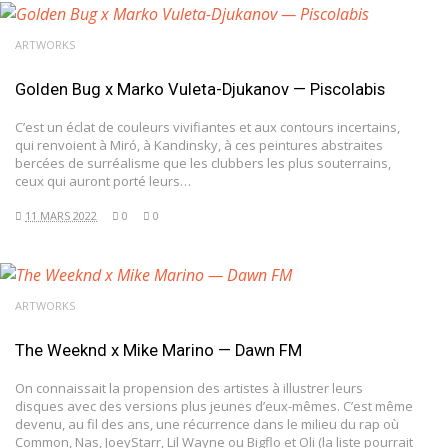
ARTWORKS
Golden Bug x Marko Vuleta-Djukanov — Piscolabis
C’est un éclat de couleurs vivifiantes et aux contours incertains,
qui renvoient à Miró, à Kandinsky, à ces peintures abstraites
bercées de surréalisme que les clubbers les plus souterrains,
ceux qui auront porté leurs…
11 MARS 2022
0
0
ARTWORKS
The Weeknd x Mike Marino — Dawn FM
On connaissait la propension des artistes à illustrer leurs
disques avec des versions plus jeunes d’eux-mêmes. C’est même
devenu, au fil des ans, une récurrence dans le milieu du rap où
Common, Nas, JoeyStarr, Lil Wayne ou Bigflo et Oli (la liste pourrait