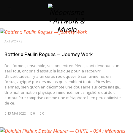
ARTWORKS
Bottler x Paulin Rogues — Journey Work
Des formes, ensemble, se sont entremêlées, sont devenues un
seul tout, ont pris d’assaut la logique pour la recouvrir
d’incertitudes. Il y a un corps recroquevillé sur lui-même, en
fœtus, agrippé par des mains qui semblent toutes êtres les
siennes, bien qu’on en décompte une douzaine sur cette image…
Une malformation physique immensément singulière qui doit
surtout être comprise comme une métaphore bien peu optimiste
de ce…
13 MAI 2022
0
0