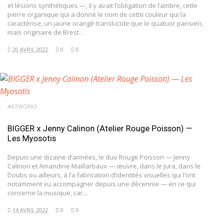
et lésions synthétiques —, il y avait l’obligation de l’ambre, cette
pierre organique qui a donné le nom de cette couleur qui la
caractérise, un jaune orangé translucide que le quatuor parisien,
mais originaire de Brest…
20 AVRIL 2022
0
0
ARTWORKS
BIGGER x Jenny Calinon (Atelier Rouge Poisson) —
Les Myosotis
Depuis une dizaine d’années, le duo Rouge Poisson — Jenny
Calinon et Amandine Maillarbaux — œuvre, dans le Jura, dans le
Doubs ou ailleurs, à l’a fabrication d’identités visuelles qui l’ont
notamment vu accompagner depuis une décennie — en ce qui
concerne la musique, car…
14 AVRIL 2022
0
0