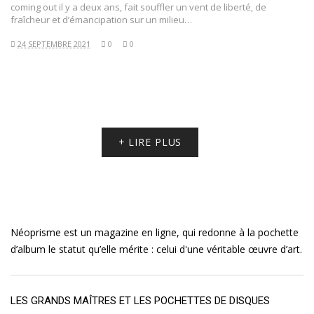
coming out il y a deux ans, fait souffler un vent de liberté, de
fraîcheur et d’émancipation sur un milieu…
24 SEPTEMBRE 2021
0
0
+ LIRE PLUS
Néoprisme est un magazine en ligne, qui redonne à la pochette
d’album le statut qu’elle mérite : celui d'une véritable œuvre d’art.
LES GRANDS MAÎTRES ET LES POCHETTES DE DISQUES