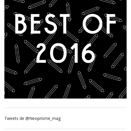
Tweets de @Neoprisme_mag