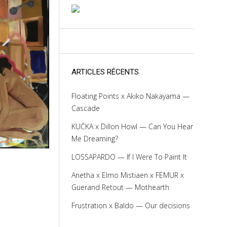
ARTICLES RÉCENTS
Floating Points x Akiko Nakayama —
Cascade
KUČKA x Dillon Howl — Can You Hear
Me Dreaming?
LOSSAPARDO — If I Were To Paint It
Anetha x Elmo Mistiaen x FEMUR x
Guerand Retout — Mothearth
Frustration x Baldo — Our decisions