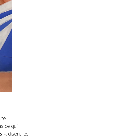
ute
as ce qui
s
», disent les