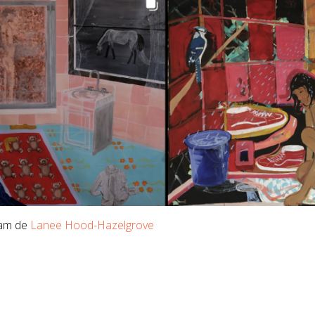
ram de
Lanee Hood-Hazelgrove