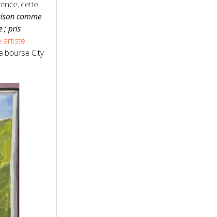
rence, cette
ison comme
 ; pris
e artiste
a bourse City