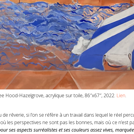
 Hood-Hazelgrove, acrylique sur toile, 86″x67″, 2022.
Lien
.
 rêverie, si l’on se réfère à un travail dans lequel le réel perc
 où les perspectives ne sont pas les bonnes, mais où ce n’est p
ur ses aspects surréalistes et ses couleurs assez vives, marquée