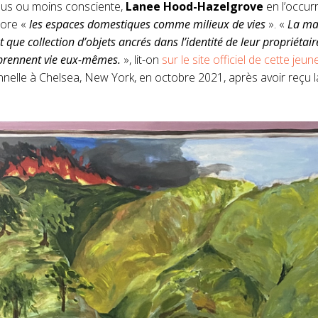
s plus ou moins consciente,
Lanee Hood-Hazelgrove
en l’occur
plore «
les espaces domestiques comme milieux de vies
». «
La ma
ant que collection d’objets ancrés dans l’identité de leur propriétaire
t prennent vie eux-mêmes.
», lit-on
sur le site officiel de cette jeun
nelle à Chelsea, New York, en octobre 2021, après avoir reçu l