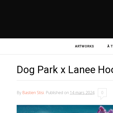
Navigation
ARTWORKS
À T
principale
Dog Park x Lanee Ho
By
Bastien Stisi
.
Published on
14 mars 2024
.
0