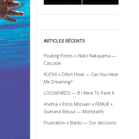
ARTICLES RÉCENTS
Floating Points x Akiko Nakayama —
Cascade
KUČKA x Dillon Howl — Can You Hear
Me Dreaming?
LOSSAPARDO — If I Were To Paint It
Anetha x Elmo Mistiaen x FEMUR x
Guerand Retout — Mothearth
Frustration x Baldo — Our decisions