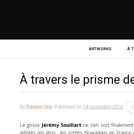
Navigation
ARTWORKS
À T
principale
À travers le prisme 
By
Bastien Stisi
.
Published on
14 novembre 2016
.
0
Le gosse
Jérémy Souillart
ne s’en sort finalement
artistes (en gros : les sorties Nowadays en France et